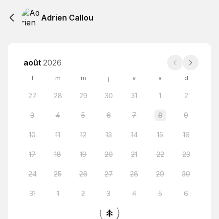
Adrien Callou
août
2026
l
m
m
j
v
s
d
27
28
29
30
31
1
2
3
4
5
6
7
8
9
10
11
12
13
14
15
16
17
18
19
20
21
22
23
24
25
26
27
28
29
30
31
1
2
3
4
5
6