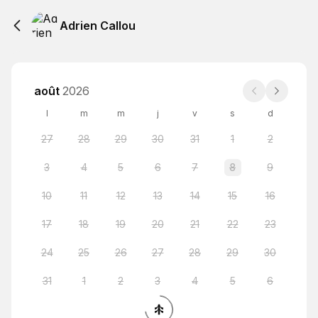
Adrien Callou
août
2026
l
m
m
j
v
s
d
27
28
29
30
31
1
2
3
4
5
6
7
8
9
10
11
12
13
14
15
16
17
18
19
20
21
22
23
24
25
26
27
28
29
30
31
1
2
3
4
5
6