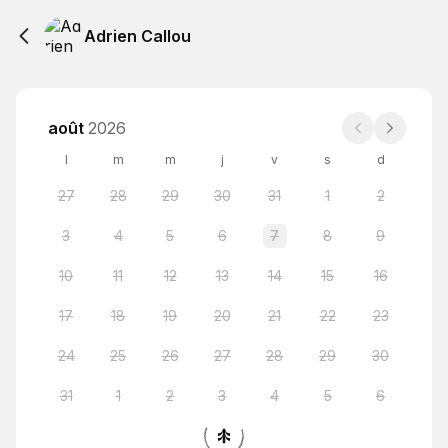
Adrien Callou
août
2026
l
m
m
j
v
s
d
27
28
29
30
31
1
2
3
4
5
6
7
8
9
10
11
12
13
14
15
16
17
18
19
20
21
22
23
24
25
26
27
28
29
30
31
1
2
3
4
5
6